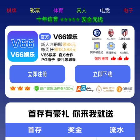
十大娱乐老平台-通用免费下载
十
大
娱
乐
老
平
台