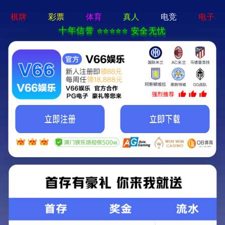
十大娱乐老平台-通用免费下载
十
大
娱
乐
老
平
台