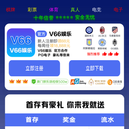
十大娱乐老平台-通用免费下载
十
大
娱
乐
老
平
台